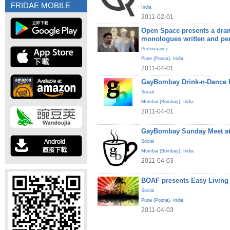
FRIDAE MOBILE
India
2011-02-01
Open Space presents a dram
monologues written and pe
Performance
Pune (Poona)
,
India
2011-04-01
GayBombay Drink-n-Dance B
Social
Mumbai (Bombay)
,
India
2011-04-01
GayBombay Sunday Meet at
Social
Mumbai (Bombay)
,
India
2011-04-03
BOAF presents Easy Living
Social
Pune (Poona)
,
India
2011-04-03