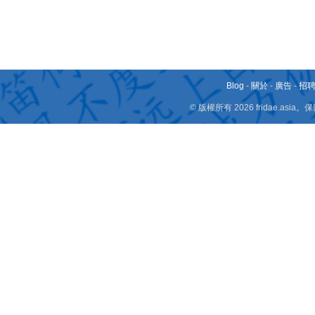
Blog
-
關於
-
廣告
-
招
© 版權所有 2026 fridae.a