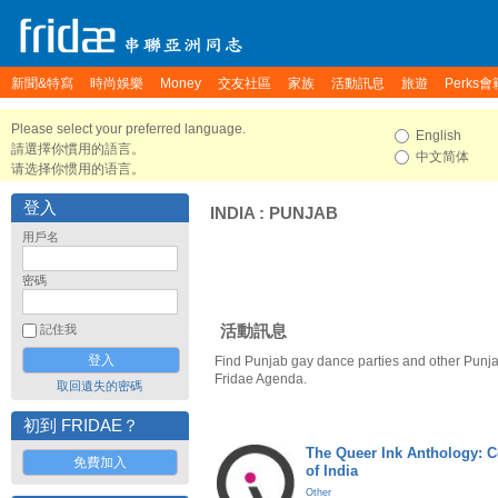
新聞&特寫
時尚娛樂
Money
交友社區
家族
活動訊息
旅遊
Perks會
Please select your preferred language.
English
請選擇你慣用的語言。
中文简体
请选择你惯用的语言。
登入
INDIA
:
PUNJAB
用戶名
密碼
活動訊息
記住我
Find Punjab gay dance parties and other Punja
Fridae Agenda.
取回遺失的密碼
初到 FRIDAE？
The Queer Ink Anthology: 
免費加入
of India
Other