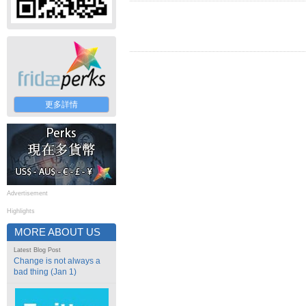
更多詳情
Advertisement
Highlights
MORE ABOUT US
Latest Blog Post
Change is not always a
bad thing (Jan 1)