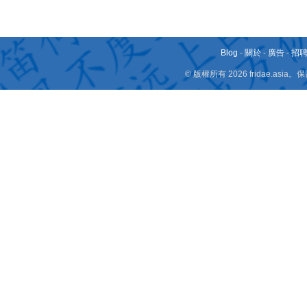
Blog
-
關於
-
廣告
-
招
© 版權所有 2026 fridae.a