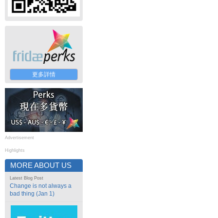
更多詳情
Advertisement
Highlights
MORE ABOUT US
Latest Blog Post
Change is not always a
bad thing (Jan 1)