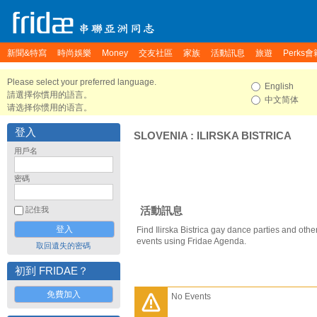
新聞&特寫
時尚娛樂
Money
交友社區
家族
活動訊息
旅遊
Perks會
Please select your preferred language.
English
請選擇你慣用的語言。
中文简体
请选择你惯用的语言。
登入
SLOVENIA
:
ILIRSKA BISTRICA
用戶名
密碼
活動訊息
記住我
Find Ilirska Bistrica gay dance parties and other
events using Fridae Agenda.
取回遺失的密碼
初到 FRIDAE？
免費加入
No Events