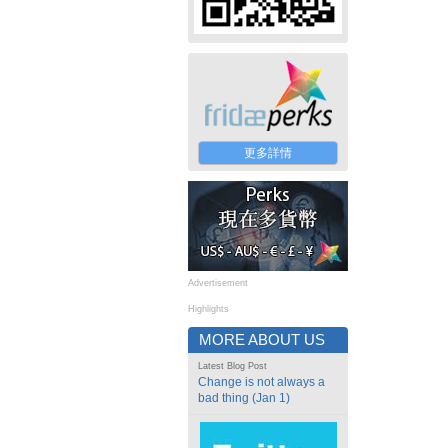
更多詳情
Advertisement
Highlights
MORE ABOUT US
Latest Blog Post
Change is not always a
bad thing (Jan 1)