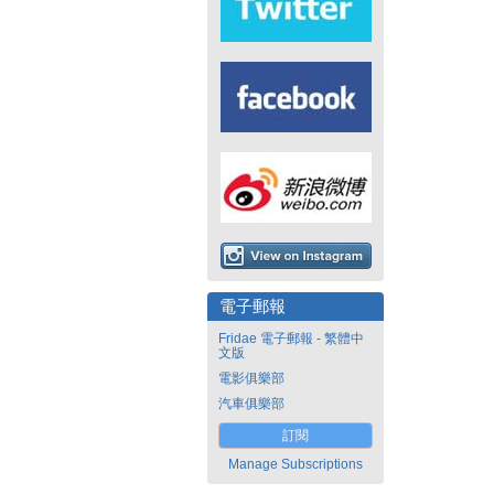
電子郵報
Fridae 電子郵報 - 繁體中
文版
電影俱樂部
汽車俱樂部
訂閱
Manage Subscriptions