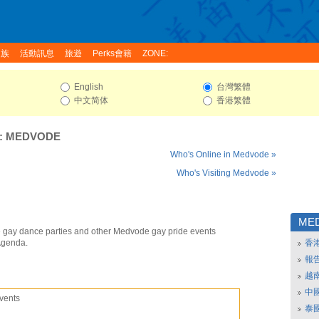
家族
活動訊息
旅遊
Perks會籍
ZONE:
English
台灣繁體
中文简体
香港繁體
:
MEDVODE
Who's Online in Medvode »
Who's Visiting Medvode »
ME
gay dance parties and other Medvode gay pride events
Agenda.
香
報
越
中
vents
泰