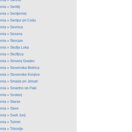
enia
»
Sencur
enia
»
Sentilj
enia
»
Sentjernej
enia
»
Sentjur pri Celju
enia
»
Sevnica
enia
»
Sezana
enia
»
Skocjan
enia
»
Skofja Loka
enia
»
Skofljica
enia
»
Slovenj Gradec
enia
»
Slovenska Bistrica
enia
»
Slovenske Konjice
enia
»
Smarje pri Jelsah
enia
»
Smartno ob Paki
enia
»
Sostanj
enia
»
Starse
enia
»
Store
enia
»
Sveti Jurij
enia
»
Tolmin
enia
»
Trbovlje