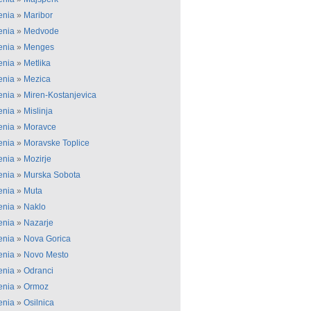
enia
»
Maribor
enia
»
Medvode
enia
»
Menges
enia
»
Metlika
enia
»
Mezica
enia
»
Miren-Kostanjevica
enia
»
Mislinja
enia
»
Moravce
enia
»
Moravske Toplice
enia
»
Mozirje
enia
»
Murska Sobota
enia
»
Muta
enia
»
Naklo
enia
»
Nazarje
enia
»
Nova Gorica
enia
»
Novo Mesto
enia
»
Odranci
enia
»
Ormoz
enia
»
Osilnica