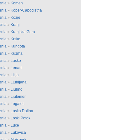
enia
»
Komen
enia
»
Koper-Capodistria
enia
»
Kozje
enia
»
Kranj
enia
»
Kranjska Gora
enia
»
Krsko
enia
»
Kungota
enia
»
Kuzma
enia
»
Lasko
enia
»
Lenart
enia
»
Litija
enia
»
Ljubljana
enia
»
Ljubno
enia
»
Ljutomer
enia
»
Logatec
enia
»
Loska Dolina
enia
»
Loski Potok
enia
»
Luce
enia
»
Lukovica
enia
»
Majsperk