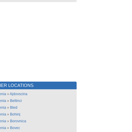
ER LOCATIONS
enia
»
Ajdovscina
enia
»
Beltinci
enia
»
Bled
enia
»
Bohinj
enia
»
Borovnica
enia
»
Bovec