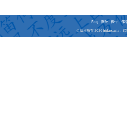
Blog
-
關於
-
廣告
-
招
© 版權所有 2026 fridae.a