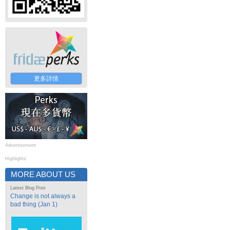
更多詳情
Advertisement
Highlights
MORE ABOUT US
Latest Blog Post
Change is not always a
bad thing (Jan 1)