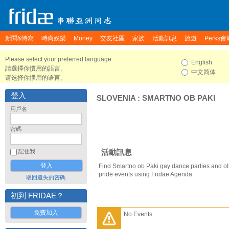
新聞&特寫
時尚娛樂
Money
交友社區
家族
活動訊息
旅遊
Perks會
Please select your preferred language.
English
請選擇你慣用的語言。
中文简体
请选择你惯用的语言。
登入
SLOVENIA
:
SMARTNO OB PAKI
用戶名
密碼
活動訊息
記住我
Find Smartno ob Paki gay dance parties and o
pride events using Fridae Agenda.
取回遺失的密碼
初到 FRIDAE？
免費加入
No Events