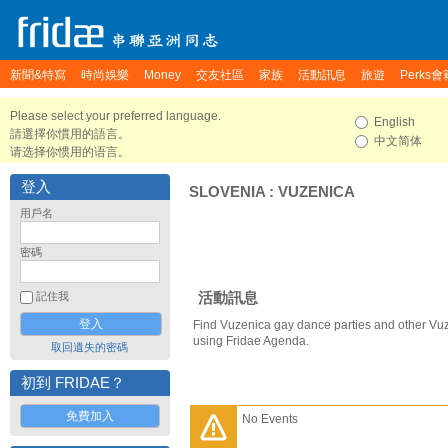
新聞&特寫
時尚娛樂
Money
交友社區
家族
活動訊息
旅遊
Perks會
Please select your preferred language.
English
請選擇你慣用的語言。
中文简体
请选择你惯用的语言。
登入
SLOVENIA
:
VUZENICA
用戶名
密碼
活動訊息
記住我
Find Vuzenica gay dance parties and other Vu
using Fridae Agenda.
取回遺失的密碼
初到 FRIDAE？
免費加入
No Events