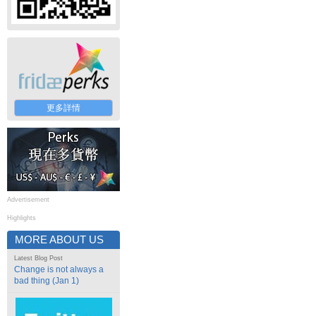
更多詳情
Advertisement
Highlights
MORE ABOUT US
Latest Blog Post
Change is not always a
bad thing (Jan 1)