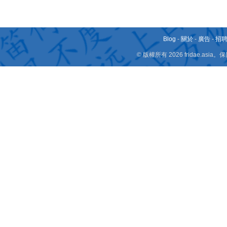
Blog
-
關於
-
廣告
-
招
© 版權所有 2026 fridae.a