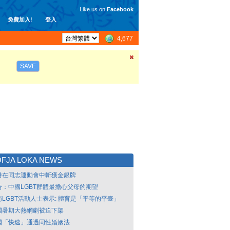
Like us on
Facebook
免費加入!
登入
4,677
SAVE
FJA LOKA NEWS
港在同志運動會中斬獲金銀牌
告：中國LGBT群體最擔心父母的期望
南LGBT活動人士表示: 體育是「平等的平臺」
國暑期大熱網劇被迫下架
國「快速」通過同性婚姻法