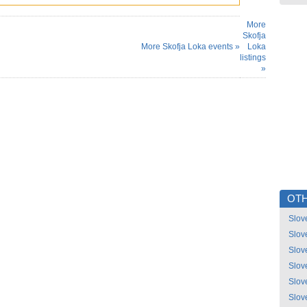
More
Skofja
More Skofja Loka events »
Loka
listings
»
OTH
Slov
Slov
Slov
Slov
Slov
Slov