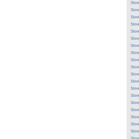
Slov
Slov
Slov
Slov
Slov
Slov
Slov
Slov
Slov
Slov
Slov
Slov
Slov
Slov
Slov
Slov
Slov
Slov
Slov
Slov