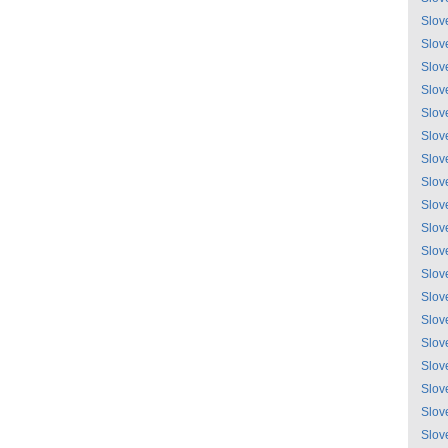
Slov
Slov
Slov
Slov
Slov
Slov
Slov
Slov
Slov
Slov
Slov
Slov
Slov
Slov
Slov
Slov
Slov
Slov
Slov