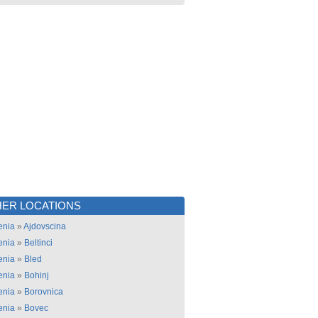
ER LOCATIONS
enia
»
Ajdovscina
enia
»
Beltinci
enia
»
Bled
enia
»
Bohinj
enia
»
Borovnica
enia
»
Bovec