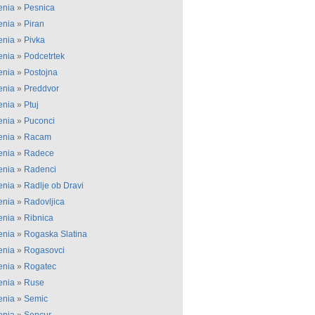
enia
»
Pesnica
enia
»
Piran
enia
»
Pivka
enia
»
Podcetrtek
enia
»
Postojna
enia
»
Preddvor
enia
»
Ptuj
enia
»
Puconci
enia
»
Racam
enia
»
Radece
enia
»
Radenci
enia
»
Radlje ob Dravi
enia
»
Radovljica
enia
»
Ribnica
enia
»
Rogaska Slatina
enia
»
Rogasovci
enia
»
Rogatec
enia
»
Ruse
enia
»
Semic