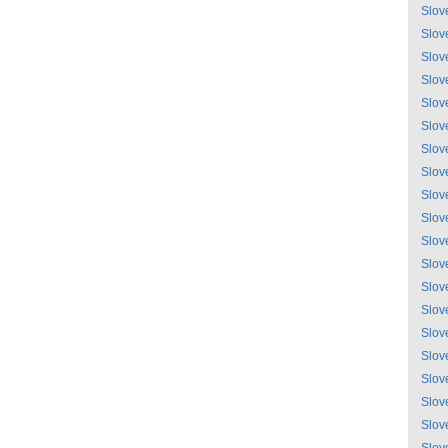
Slov
Slov
Slov
Slov
Slov
Slov
Slov
Slov
Slov
Slov
Slov
Slov
Slov
Slov
Slov
Slov
Slov
Slov
Slov