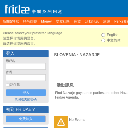
新聞&特寫
時尚娛樂
Money
交友社區
家族
活動訊息
旅遊
Perks會
Please select your preferred language.
English
請選擇你慣用的語言。
中文简体
请选择你惯用的语言。
登入
SLOVENIA
:
NAZARJE
用戶名
密碼
活動訊息
記住我
Find Nazarje gay dance parties and other Naza
Fridae Agenda.
取回遺失的密碼
初到 FRIDAE？
免費加入
No Events