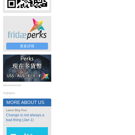
更多詳情
Advertisement
Highlights
MORE ABOUT US
Latest Blog Post
Change is not always a
bad thing (Jan 1)