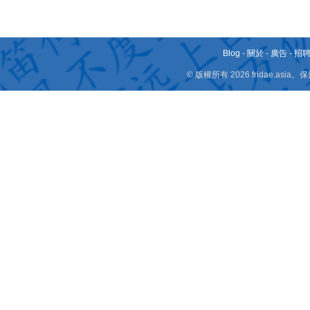
Blog
-
關於
-
廣告
-
招
© 版權所有 2026 fridae.a