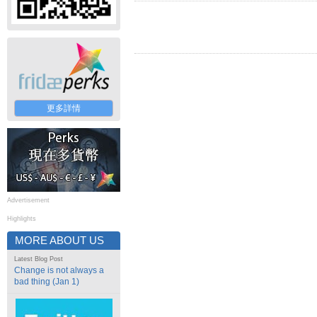
更多詳情
Advertisement
Highlights
MORE ABOUT US
Latest Blog Post
Change is not always a
bad thing (Jan 1)