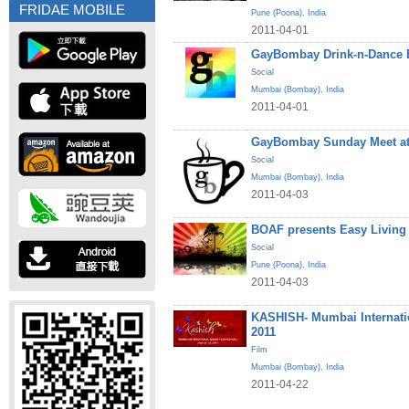
FRIDAE MOBILE
Pune (Poona)
,
India
2011-04-01
GayBombay Drink-n-Dance B
Social
Mumbai (Bombay)
,
India
2011-04-01
GayBombay Sunday Meet at
Social
Mumbai (Bombay)
,
India
2011-04-03
BOAF presents Easy Living
Social
Pune (Poona)
,
India
2011-04-03
KASHISH- Mumbai Internatio
2011
Film
Mumbai (Bombay)
,
India
2011-04-22