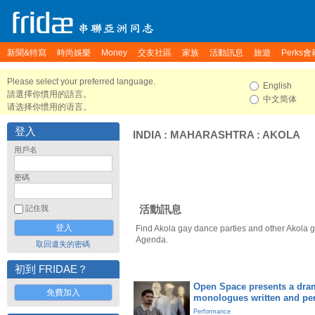
新聞&特寫
時尚娛樂
Money
交友社區
家族
活動訊息
旅遊
Perks會
Please select your preferred language.
English
請選擇你慣用的語言。
中文简体
请选择你惯用的语言。
登入
INDIA
:
MAHARASHTRA
:
AKOLA
用戶名
密碼
活動訊息
記住我
Find Akola gay dance parties and other Akola g
Agenda.
取回遺失的密碼
初到 FRIDAE？
Open Space presents a dram
免費加入
monologues written and pe
Performance