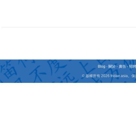
Blog
-
關於
-
廣告
-
招
© 版權所有 2026 fridae.a