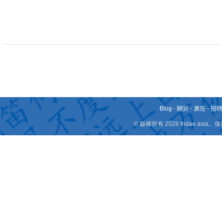
Blog
-
關於
-
廣告
-
招
© 版權所有 2026 fridae.a