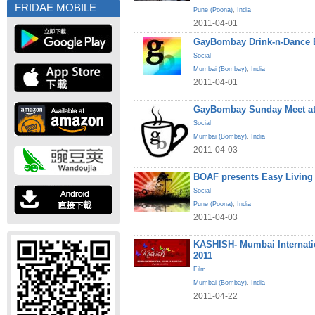
FRIDAE MOBILE
Pune (Poona)
,
India
2011-04-01
GayBombay Drink-n-Dance B
Social
Mumbai (Bombay)
,
India
2011-04-01
GayBombay Sunday Meet at
Social
Mumbai (Bombay)
,
India
2011-04-03
BOAF presents Easy Living
Social
Pune (Poona)
,
India
2011-04-03
KASHISH- Mumbai Internatio
2011
Film
Mumbai (Bombay)
,
India
2011-04-22