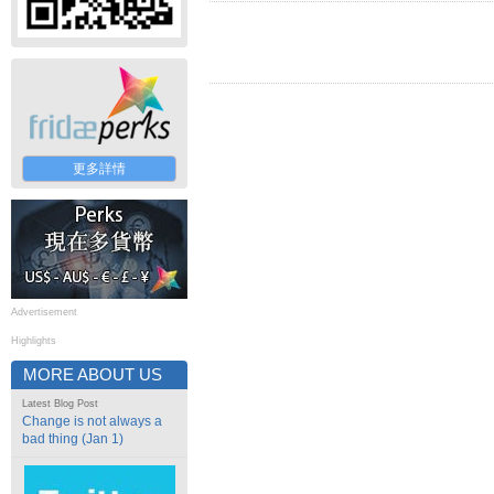
更多詳情
Advertisement
Highlights
MORE ABOUT US
Latest Blog Post
Change is not always a
bad thing (Jan 1)