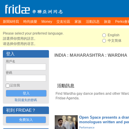
新聞&特寫
時尚娛樂
Money
交友社區
家族
活動訊息
旅遊
Perks會
Please select your preferred language.
English
請選擇你慣用的語言。
中文简体
请选择你惯用的语言。
登入
INDIA
:
MAHARASHTRA
:
WARDHA
用戶名
密碼
活動訊息
記住我
Find Wardha gay dance parties and other Ward
Fridae Agenda.
取回遺失的密碼
初到 FRIDAE？
Open Space presents a dram
免費加入
monologues written and pe
Performance