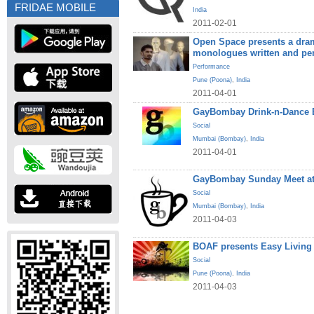
FRIDAE MOBILE
India
2011-02-01
Open Space presents a dram
monologues written and pe
Performance
Pune (Poona)
,
India
2011-04-01
GayBombay Drink-n-Dance B
Social
Mumbai (Bombay)
,
India
2011-04-01
GayBombay Sunday Meet at
Social
Mumbai (Bombay)
,
India
2011-04-03
BOAF presents Easy Living
Social
Pune (Poona)
,
India
2011-04-03