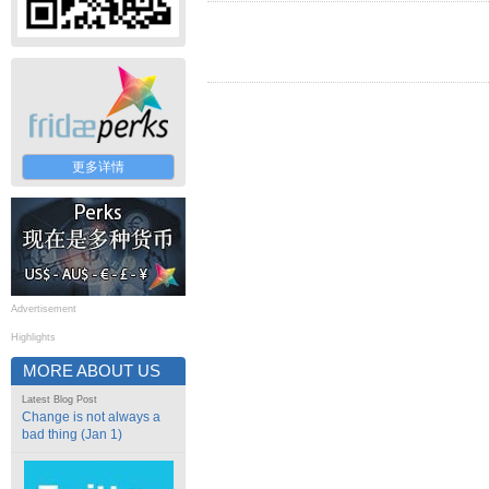
更多详情
Advertisement
Highlights
MORE ABOUT US
Latest Blog Post
Change is not always a
bad thing (Jan 1)