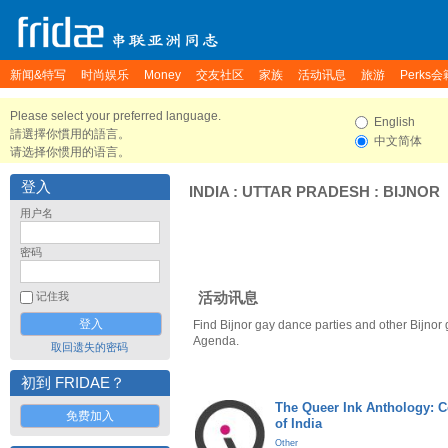
新闻&特写
时尚娱乐
Money
交友社区
家族
活动讯息
旅游
Perks会
Please select your preferred language.
English
請選擇你慣用的語言。
中文简体
请选择你惯用的语言。
登入
INDIA
:
UTTAR PRADESH
:
BIJNOR
用户名
密码
活动讯息
记住我
Find Bijnor gay dance parties and other Bijnor
Agenda.
取回遗失的密码
初到 FRIDAE？
The Queer Ink Anthology: 
免费加入
of India
Other