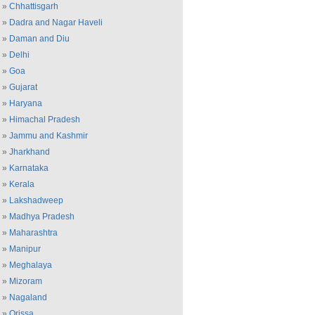
»
Chhattisgarh
»
Dadra and Nagar Haveli
»
Daman and Diu
»
Delhi
»
Goa
»
Gujarat
»
Haryana
»
Himachal Pradesh
»
Jammu and Kashmir
»
Jharkhand
»
Karnataka
»
Kerala
»
Lakshadweep
»
Madhya Pradesh
»
Maharashtra
»
Manipur
»
Meghalaya
»
Mizoram
»
Nagaland
»
Orissa