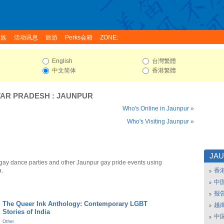
家族
活动讯息
旅游
Perks会籍
ZONE:
English
台灣繁體
中文简体
香港繁體
TAR PRADESH
:
JAUNPUR
Who's Online in Jaunpur »
Who's Visiting Jaunpur »
JA
gay dance parties and other Jaunpur gay pride events using
a.
香
中
报
The Queer Ink Anthology: Contemporary LGBT
越南
Stories of India
中
Other