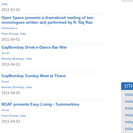
India
2011-02-01
Open Space presents a dramatized reading of two
monologues written and performed by R. Raj Rao
Performance
Pune (Poona)
,
India
2011-04-01
GayBombay Drink-n-Dance Bar Nite
Social
Mumbai (Bombay)
,
India
2011-04-01
GayBombay Sunday Meet at Thane
Social
OTH
Mumbai (Bombay)
,
India
2011-04-03
India
India
BOAF presents Easy Living - Summertime
India
Social
India
Pune (Poona)
,
India
2011-04-03
India
India