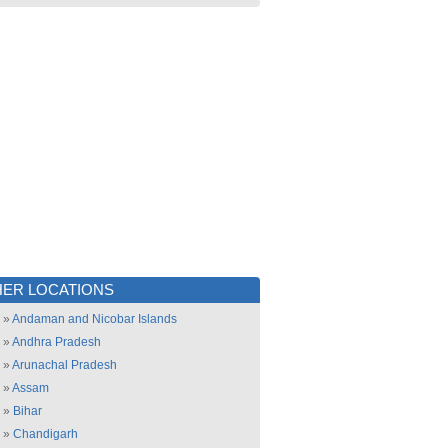
ER LOCATIONS
»
Andaman and Nicobar Islands
»
Andhra Pradesh
»
Arunachal Pradesh
»
Assam
»
Bihar
»
Chandigarh