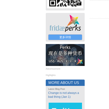
更多详情
Advertisement
Highlights
MORE ABOUT US
Latest Blog Post
Change is not always a
bad thing (Jan 1)