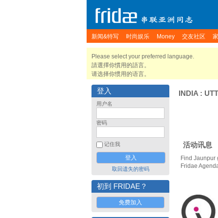
新闻&特写
时尚娱乐
Money
交友社区
Please select your preferred language.
請選擇你慣用的語言。
请选择你惯用的语言。
登入
INDIA
:
UT
用户名
密码
活动讯息
记住我
Find Jaunpur 
Fridae Agend
取回遗失的密码
初到 FRIDAE？
免费加入