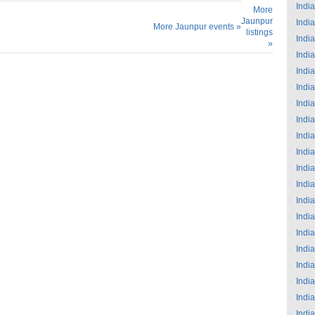
India
More
Jaunpur
India
More Jaunpur events »
listings
India
»
India
India
India
India
India
India
India
India
India
India
India
India
India
India
India
India
India