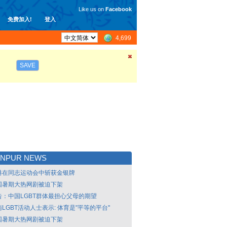
Like us on
Facebook
免费加入!
登入
4,699
SAVE
UNPUR NEWS
港在同志运动会中斩获金银牌
国暑期大热网剧被迫下架
告：中国LGBT群体最担心父母的期望
LGBT活动人士表示: 体育是"平等的平台"
国暑期大热网剧被迫下架