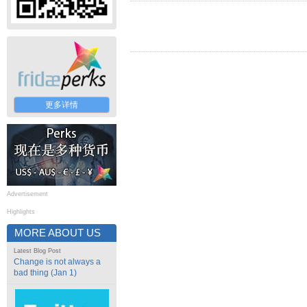
更多详情
Advertisement
Highlights
MORE ABOUT US
Latest Blog Post
Change is not always a
bad thing (Jan 1)