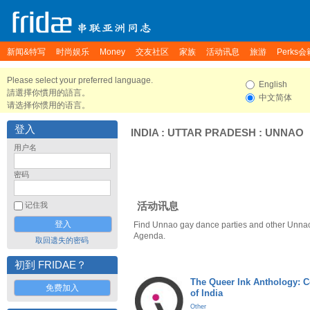
新闻&特写
时尚娱乐
Money
交友社区
家族
活动讯息
旅游
Perks会
Please select your preferred language.
English
請選擇你慣用的語言。
中文简体
请选择你惯用的语言。
登入
INDIA
:
UTTAR PRADESH
:
UNNAO
用户名
密码
活动讯息
记住我
Find Unnao gay dance parties and other Unnao
Agenda.
取回遗失的密码
初到 FRIDAE？
The Queer Ink Anthology: 
免费加入
of India
Other