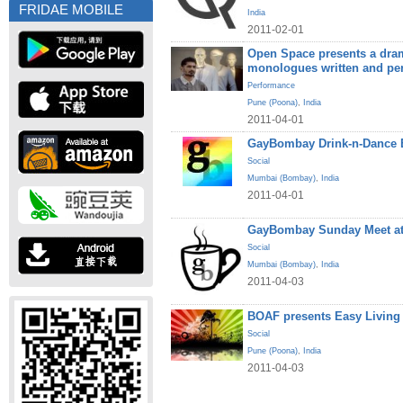
FRIDAE MOBILE
India
2011-02-01
Open Space presents a dram
monologues written and pe
Performance
Pune (Poona)
,
India
2011-04-01
GayBombay Drink-n-Dance B
Social
Mumbai (Bombay)
,
India
2011-04-01
GayBombay Sunday Meet at
Social
Mumbai (Bombay)
,
India
2011-04-03
BOAF presents Easy Living
Social
Pune (Poona)
,
India
2011-04-03