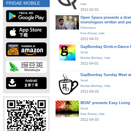
FRIDAE MOBILE
India
2011-02-01
Open Space presents a dram
monologues written and pe
Performance
Pune (Poona)
,
India
2011-04-01
GayBombay Drink-n-Dance B
Social
Mumbai (Bombay)
,
India
2011-04-01
GayBombay Sunday Meet at
Social
Mumbai (Bombay)
,
India
2011-04-03
BOAF presents Easy Living
Social
Pune (Poona)
,
India
2011-04-03