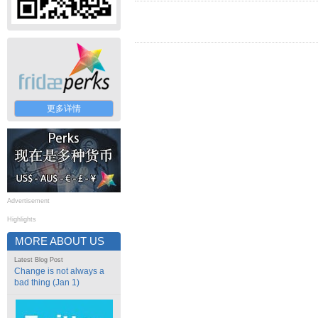
更多详情
Advertisement
Highlights
MORE ABOUT US
Latest Blog Post
Change is not always a
bad thing (Jan 1)