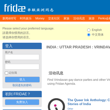
新闻&特写
时尚娱乐
Money
交友社区
家族
活动讯息
旅游
Perks会
Please select your preferred language.
English
請選擇你慣用的語言。
中文简体
请选择你惯用的语言。
登入
INDIA
:
UTTAR PRADESH
:
VRINDA
用户名
密码
活动讯息
记住我
Find Vrindavan gay dance parties and other Vr
using Fridae Agenda.
取回遗失的密码
初到 FRIDAE？
The Queer Ink Anthology: 
免费加入
Stories of India
Other