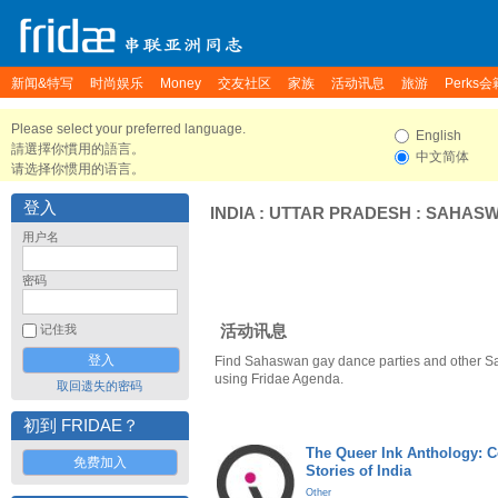
新闻&特写
时尚娱乐
Money
交友社区
家族
活动讯息
旅游
Perks会
Please select your preferred language.
English
請選擇你慣用的語言。
中文简体
请选择你惯用的语言。
登入
INDIA
:
UTTAR PRADESH
:
SAHAS
用户名
密码
活动讯息
记住我
Find Sahaswan gay dance parties and other S
using Fridae Agenda.
取回遗失的密码
初到 FRIDAE？
The Queer Ink Anthology: 
免费加入
Stories of India
Other