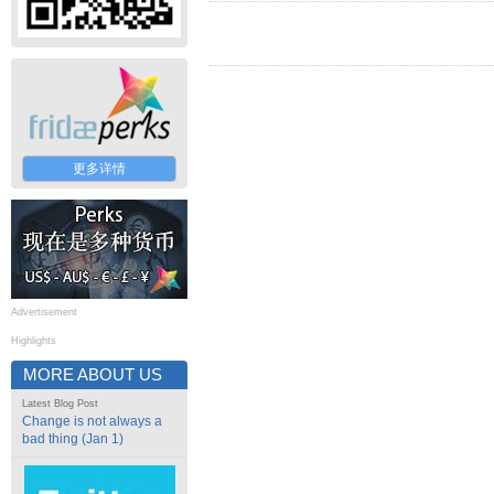
更多详情
Advertisement
Highlights
MORE ABOUT US
Latest Blog Post
Change is not always a
bad thing (Jan 1)