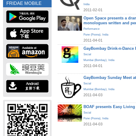
FRIDAE MOBILE
India
2011-02-01
Open Space presents a dram
monologues written and pe
Performance
Pune (Poona)
,
India
2011-04-01
GayBombay Drink-n-Dance B
Social
Mumbai (Bombay)
,
India
2011-04-01
GayBombay Sunday Meet at
Social
Mumbai (Bombay)
,
India
2011-04-03
BOAF presents Easy Living
Social
Pune (Poona)
,
India
2011-04-03