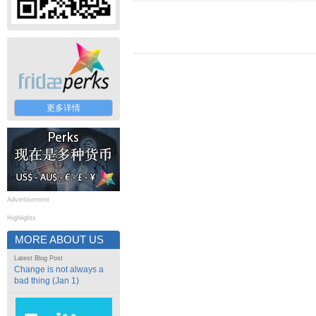
更多详情
Advertisement
Highlights
MORE ABOUT US
Latest Blog Post
Change is not always a
bad thing (Jan 1)