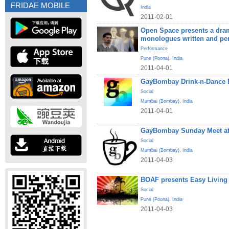
FRIDAE MOBILE
India
2011-02-01
Open Space presents a dram
monologues written and pe
Performance
Pune (Poona)
,
India
2011-04-01
GayBombay Drink-n-Dance B
Social
Mumbai (Bombay)
,
India
2011-04-01
GayBombay Sunday Meet at
Social
Mumbai (Bombay)
,
India
2011-04-03
BOAF presents Easy Living
Social
Pune (Poona)
,
India
2011-04-03