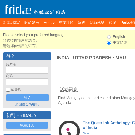
新闻&特写
时尚娱乐
Money
交友社区
家族
活动讯息
旅游
Perks会
Please select your preferred language.
English
請選擇你慣用的語言。
中文简体
请选择你惯用的语言。
登入
INDIA
:
UTTAR PRADESH
:
MAU
用户名
密码
活动讯息
记住我
Find Mau gay dance parties and other Mau gay
Agenda.
取回遗失的密码
初到 FRIDAE？
The Queer Ink Anthology: 
免费加入
of India
Other