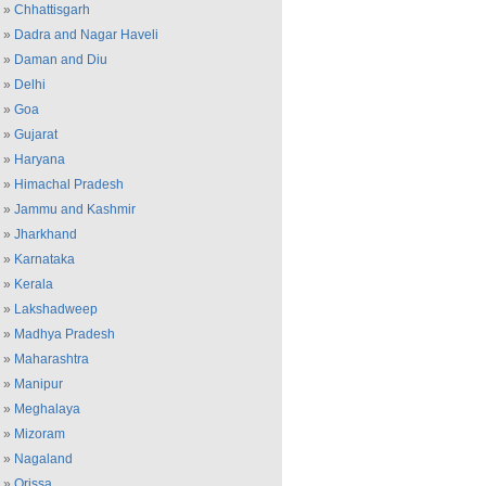
»
Chhattisgarh
»
Dadra and Nagar Haveli
»
Daman and Diu
»
Delhi
»
Goa
»
Gujarat
»
Haryana
»
Himachal Pradesh
»
Jammu and Kashmir
»
Jharkhand
»
Karnataka
»
Kerala
»
Lakshadweep
»
Madhya Pradesh
»
Maharashtra
»
Manipur
»
Meghalaya
»
Mizoram
»
Nagaland
»
Orissa