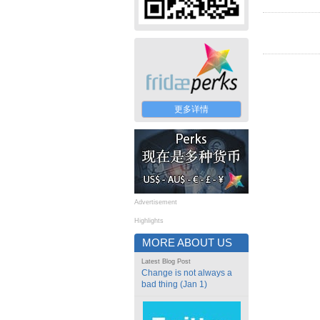
更多详情
Advertisement
Highlights
MORE ABOUT US
Latest Blog Post
Change is not always a
bad thing (Jan 1)