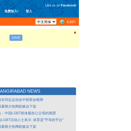
Like us on
Facebook
免费加入!
登入
4,687
SAVE
HANGIRABAD NEWS
港在同志运动会中斩获金银牌
国暑期大热网剧被迫下架
告：中国LGBT群体最担心父母的期望
LGBT活动人士表示: 体育是"平等的平台"
国暑期大热网剧被迫下架