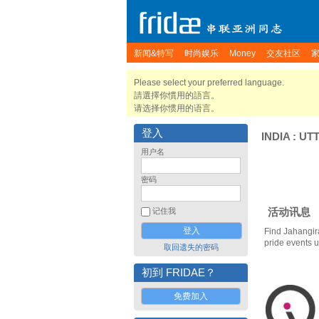
新闻&特写
时尚娱乐
Money
交友社区
Please select your preferred language.
請選擇你慣用的語言。
请选择你惯用的语言。
登入
INDIA
:
UT
用户名
密码
活动讯息
记住我
Find Jahangir
pride events 
取回遗失的密码
初到 FRIDAE？
免费加入