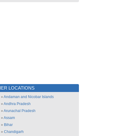
ER LOCATIONS
»
Andaman and Nicobar Islands
»
Andhra Pradesh
»
Arunachal Pradesh
»
Assam
»
Bihar
»
Chandigarh