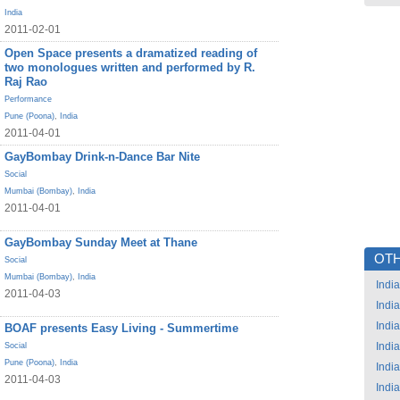
India
2011-02-01
Open Space presents a dramatized reading of
two monologues written and performed by R.
Raj Rao
Performance
Pune (Poona)
,
India
2011-04-01
GayBombay Drink-n-Dance Bar Nite
Social
Mumbai (Bombay)
,
India
2011-04-01
GayBombay Sunday Meet at Thane
OTH
Social
Mumbai (Bombay)
,
India
India
2011-04-03
India
India
BOAF presents Easy Living - Summertime
India
Social
Pune (Poona)
,
India
India
2011-04-03
India