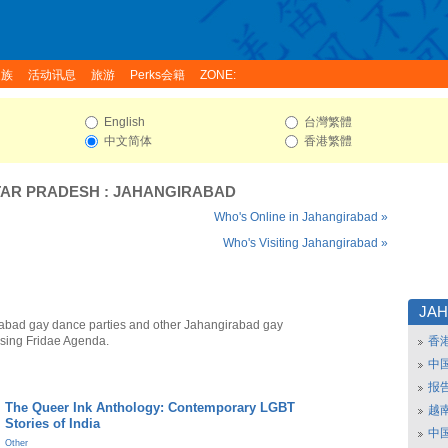
家族
活动讯息
旅游
Perks会籍
ZONE:
English
台灣繁體
中文简体
香港繁體
TAR PRADESH
:
JAHANGIRABAD
Who's Online in Jahangirabad »
Who's Visiting Jahangirabad »
JA
abad gay dance parties and other Jahangirabad gay
using Fridae Agenda.
香
中
报
The Queer Ink Anthology: Contemporary LGBT
越南
Stories of India
中
Other