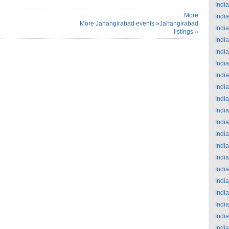
India
More
India
More Jahangirabad events »
Jahangirabad
India
listings »
India
India
India
India
India
India
India
India
India
India
India
India
India
India
India
India
India