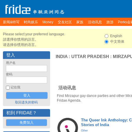
新闻&特写
时尚娱乐
Money
交友社区
家族
活动讯息
旅游
Perks会
Please select your preferred language.
English
請選擇你慣用的語言。
中文简体
请选择你惯用的语言。
登入
INDIA
:
UTTAR PRADESH
:
MIRZAP
用户名
密码
活动讯息
记住我
Find Mirzapur gay dance parties and other Mir
Fridae Agenda.
取回遗失的密码
初到 FRIDAE？
The Queer Ink Anthology: 
免费加入
Stories of India
Other