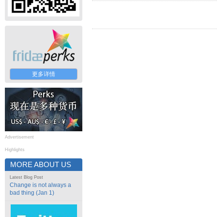
更多详情
Advertisement
Highlights
MORE ABOUT US
Latest Blog Post
Change is not always a
bad thing (Jan 1)