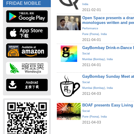
FRIDAE MOBILE
India
2011-02-01
Open Space presents a dram
monologues written and pe
Performance
Pune (Poona)
,
India
2011-04-01
GayBombay Drink-n-Dance B
Social
Mumbai (Bombay)
,
India
2011-04-01
GayBombay Sunday Meet at
Social
Mumbai (Bombay)
,
India
2011-04-03
BOAF presents Easy Living
Social
Pune (Poona)
,
India
2011-04-03