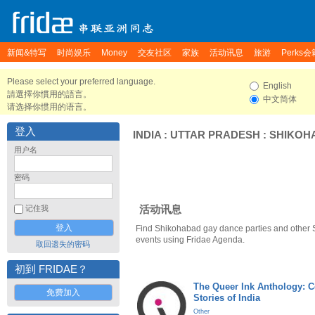
新闻&特写
时尚娱乐
Money
交友社区
家族
活动讯息
旅游
Perks会
Please select your preferred language.
English
請選擇你慣用的語言。
中文简体
请选择你惯用的语言。
登入
INDIA
:
UTTAR PRADESH
:
SHIKOH
用户名
密码
活动讯息
记住我
Find Shikohabad gay dance parties and other
events using Fridae Agenda.
取回遗失的密码
初到 FRIDAE？
The Queer Ink Anthology: 
免费加入
Stories of India
Other