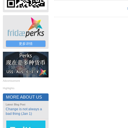
更多详情
Advertisement
Highlights
MORE ABOUT US
Latest Blog Post
Change is not always a
bad thing (Jan 1)