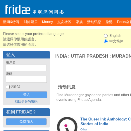
新闻&特写
时尚娱乐
Money
交友社区
家族
活动讯息
旅游
Perks会
Please select your preferred language.
English
請選擇你慣用的語言。
中文简体
请选择你惯用的语言。
登入
INDIA
:
UTTAR PRADESH
:
MURAD
用户名
密码
活动讯息
记住我
Find Muradnagar gay dance parties and other
events using Fridae Agenda.
取回遗失的密码
初到 FRIDAE？
The Queer Ink Anthology: 
免费加入
Stories of India
Other