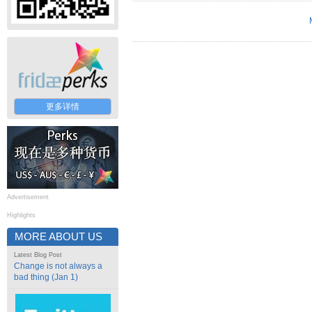
更多详情
Advertisement
Highlights
MORE ABOUT US
Latest Blog Post
Change is not always a
bad thing (Jan 1)