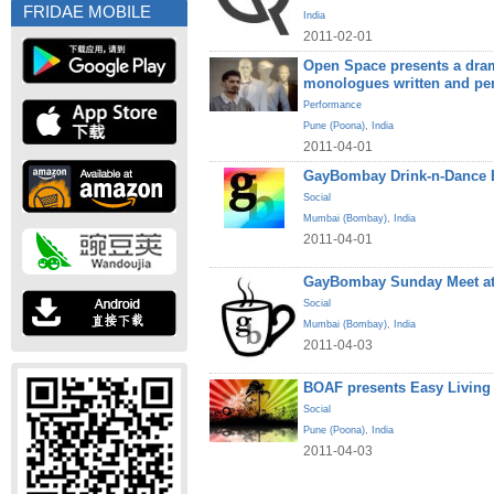
FRIDAE MOBILE
India
2011-02-01
Open Space presents a dram
monologues written and pe
Performance
Pune (Poona)
,
India
2011-04-01
GayBombay Drink-n-Dance B
Social
Mumbai (Bombay)
,
India
2011-04-01
GayBombay Sunday Meet at
Social
Mumbai (Bombay)
,
India
2011-04-03
BOAF presents Easy Living
Social
Pune (Poona)
,
India
2011-04-03