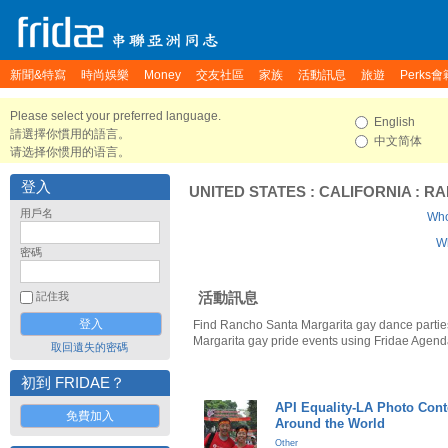
新聞&特寫
時尚娛樂
Money
交友社區
家族
活動訊息
旅遊
Perks會
Please select your preferred language.
English
請選擇你慣用的語言。
中文简体
请选择你惯用的语言。
登入
UNITED STATES
:
CALIFORNIA
:
RA
用戶名
Who
Wh
密碼
活動訊息
記住我
Find Rancho Santa Margarita gay dance parti
Margarita gay pride events using Fridae Agend
取回遺失的密碼
初到 FRIDAE？
API Equality-LA Photo Cont
免費加入
Around the World
Other