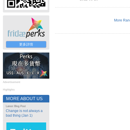
More Ranc
更多詳情
Advertisement
Highlights
MORE ABOUT US
Latest Blog Post
Change is not always a
bad thing (Jan 1)