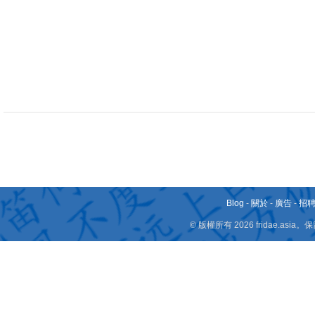
Blog
-
關於
-
廣告
-
招
© 版權所有 2026 fridae.a