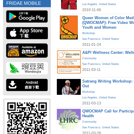
FRIDAE MOBILE
Los Angeles
,
United States
2010-11-06
Queer Women of Color Medi
(QWOCMAP): Free Video W
Youth and Women
Workshop
San Francisco
,
United States
2011-01-24
A&PI Wellness Center: Welln
Community
San Francisco
,
United States
2011-03-11
Satrang Writing Workshop
Out
Workshop
Los Angeles
,
United States
2011-03-13
QWOCMAP Call for Particip
Health
Community
San Francisco
,
United States
2011-03-26