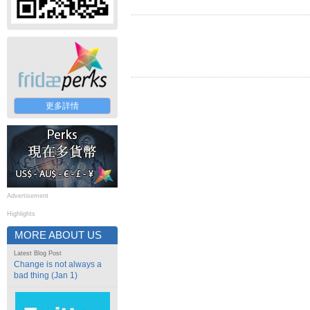
更多詳情
Advertisement
Highlights
MORE ABOUT US
Latest Blog Post
Change is not always a
bad thing (Jan 1)