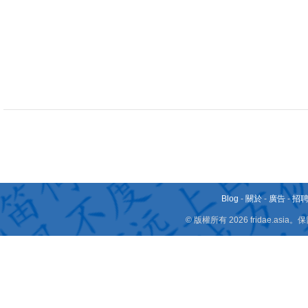
Blog
-
關於
-
廣告
-
招
© 版權所有 2026 fridae.a