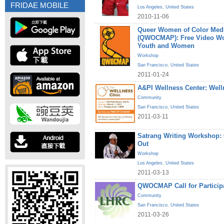
FRIDAE MOBILE
Los Angeles
,
United States
2010-11-06
Queer Women of Color Medi
(QWOCMAP): Free Video W
Youth and Women
Workshop
San Francisco
,
United States
2011-01-24
A&PI Wellness Center: Welln
Community
San Francisco
,
United States
2011-03-11
Satrang Writing Workshop
Out
Workshop
Los Angeles
,
United States
2011-03-13
QWOCMAP Call for Participa
Community
San Francisco
,
United States
2011-03-26