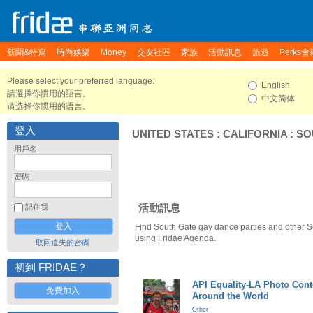
新聞&特寫
時尚娛樂
Money
交友社區
家族
活動訊息
旅遊
Perks會
Please select your preferred language.
English
請選擇你慣用的語言。
中文简体
请选择你惯用的语言。
登入
UNITED STATES
:
CALIFORNIA
:
SO
用戶名
密碼
活動訊息
記住我
Find South Gate gay dance parties and other S
using Fridae Agenda.
取回遺失的密碼
初到 FRIDAE？
API Equality-LA Photo Cont
免費加入
Around the World
Other